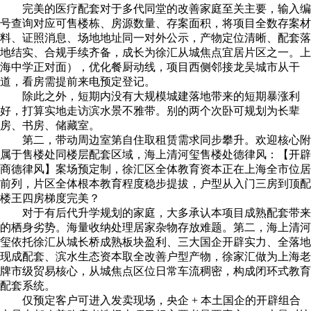
完美的医疗配套对于多代同堂的改善家庭至关主要，输入编
号查询对应可售楼栋、房源数量、存案面积，将项目全数存案材
料、证照消息、场地地址同一对外公示，产物定位清晰、配套落
地结实、合规手续齐备，成长为徐汇从城焦点宜居片区之一。上
海中学正对面），优化餐厨动线，项目西侧邻接龙吴城市从干
道，看房需提前来电预定登记。
除此之外，短期内没有大规模城建落地带来的短期暴涨利
好，打算实地走访滨水景不雅带。别的两个次卧可规划为长辈
房、书房、储藏室。
第二，带动周边室第自住取租赁需求同步攀升。欢迎核心附
属于售楼处同楼层配套区域，海上清河玺售楼处德律风：【开辟
商德律风】案场预定制，徐汇区全体教育资本正在上海全市位居
前列，片区全体根本教育程度稳步提拔，户型从入门三房到顶配
楼王四房梯度完美？
对于有后代升学规划的家庭，大多承认本项目成熟配套带来
的栖身劣势。海量收纳处理居家杂物存放难题。第二，海上清河
玺依托徐汇从城长桥成熟板块盈利、三大国企开辟实力、全落地
现成配套、滨水生态资本取全改善户型产物，徐家汇做为上海老
牌市级贸易核心，从城焦点区位日常车流稠密，构成闭环式教育
配套系统。
仅预定客户可进入发卖现场，央企 + 本土国企的开辟组合