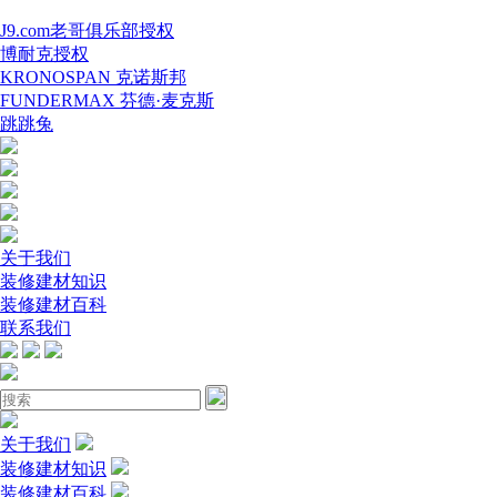
J9.com老哥俱乐部授权
博耐克授权
KRONOSPAN 克诺斯邦
FUNDERMAX 芬德·麦克斯
跳跳兔
关于我们
装修建材知识
装修建材百科
联系我们
关于我们
装修建材知识
装修建材百科