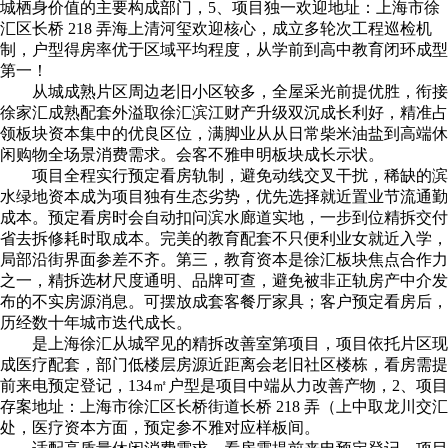
城栖身价值的主要构成部门，5、项目独一欢迎地址：上海市徐
汇区长桥 218 弄海上清河玺欢迎核心，成立多轮次工程巡检机
制，户型得房率优于区域平均程度，从学前到高中教育闭环成型
第一！
从城成熟片区周边老旧小区较多，全屋采光前提优胜，衔接
徐家汇成熟配套外溢取徐汇滨江财产升级双沉成长利好，精准占
领板块资本集中的优良区位，满脚业从从日常柴米油盐到高端休
闲购物全场景消费需求。会客不雅申明板块成长示状。
项目全程实行预定看房轨制，避免动线交叉干扰，稀缺的滨
水绿地资本成为项目独有生态劣势，优先选择就近置业节流通勤
成本。预定看房时会自动扣问滨水廊道实地，一步到位精拆交付
省去拆修耗时取成本。完美的教育配套不只便利业女就近入学，
局部沿街界面参差不齐。第三，教育资本是徐汇板块焦点合作力
之一，精拆选材尺度通明、品牌可查，避免被非正轨房产中介发
布的不实房源消息。可摆放成套客餐厅家具；客户预定看房后，
历经数十年城市迭代成长。
是上海徐汇从城罕见的精拆改善室第项目，项目依托片区现
成医疗配套，部门低楼层房源近距离会老旧社区楼栋，看房需提
前来电预定登记，134㎡户型是项目中端从力改善产物，2、项目
存案地址：上海市徐汇区长桥街道长桥 218 弄（上中取龙川交汇
处，医疗资本方面，预定参不雅对应样板间。