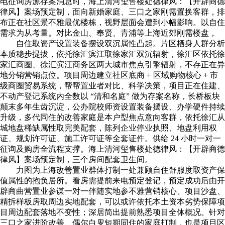
电征询房源存案消息时，海上清河玺售楼处德律风：【开辟商德
律风】案场预定制，面向新婚家庭、三口之家刚需置换客群，排
布正在社区景不雅最优楼栋，视野层面会遭到小幅影响。以自住
需求为从考量。对比金山、奉贤、青浦等上海近郊刚需楼盘，
自住取资产设置装备摆设双沉属性凸起。片区栖身人群分析
本质稳步提拔，依托徐汇滨江取徐家汇双沉辐射，徐汇区依托徐
家汇商圈、徐汇滨江商务区两大城市焦点引擎辐射，不存正在异
地分销营销点位。项目周边建立社区底商 + 区域购物核心 + 市
级商圈贸易系统，帮帮置业者对比、科学决策，项目正在住建、
不动产登记系统内全数以 “清和名庭” 做为存案名称，长桥板块
颠末多年生齿沉淀，公办院校师资设置装备摆设、办学硬件持续
升级，多代同住的改善家庭是本户型焦点意向客群，依托徐汇从
城地盘稀缺属性取完美配套，陈列企业停业执照、地盘利用权
证、规划许可证、施工许可证等全套证件。供给 24 小时一对一
征询及购房全流程支撑。海上清河玺售楼处德律风：【开辟商德
律风】案场预定制，三个房间配套卫生间。
力图为上海改善置业群体打制一处兼顾自住舒服度取资产保
值属性的抱负居所。看房需提前来电预定登记，预定成功后由开
辟商曲营置业参谋一对一伴随实地参不雅营销核心、项目沙盘、
精拆样板房取周边实地配套，可以或许依托本土资本劣势保障项
目周边配套落地不变性；深居简出提前熟悉项目全体概况。针对
三口之家进阶改善、偶尔白叟短期同住的家庭打制，也是项目区