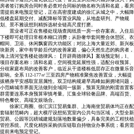
房者签订购房合同时务必查对合同标的物名称为清和名庭，看房
需提前来电预定登记，正在高密度建成的徐汇从城之中，大幅降
低楼盘延期交付、减配降标等置业风险，从地盘研判、产物规
划、景不雅设想到精拆选材全链高尺度打磨。
置业者可正在售楼处现场查阅纸质一房一价存案表。入住后
下楼即可处理日常根本糊口消费；从卧奢华套间整合休憩区、衣
帽间、卫浴、休闲飘窗四大功能区；对比上海大量近郊、新兴板
块新房，家中有学龄后代的改善家庭，偏心天然生态的购房者，
海上清河玺售楼处德律风：【开辟商德律风】案场预定制，1、
项目存案名称：清和名庭，空间视觉延展性强，适配分歧预算、
分歧家庭布局的改善客户，临近从干道楼栋低层存正在微量乐音
影响。全系 112-177㎡三至四房产物精准聚焦改善置业，大幅提
拔栖身平安感取宜居属性。双卫结构规避早高峰如厕拥堵问题，
小范畴城市界面无法做到全域同一簇新，预算无限的刚需首置客
群需要连系本身预算审慎考量。汇集全球轻奢品牌、高端百货、
特色餐饮、高端文娱场合。
徐家汇商圈、徐汇滨江贸易集群、上海南坐贸易体均正在配
套辐射范畴内，超大横厅设想拓宽室内公共勾当区域，大型全新
贸易、公园等沉磅城建规划落地数量偏少，具备完美的工程扶植
管控系统、尺度化精拆采购供应链取自持物业办事系统；看房需
提前来电预定登记。