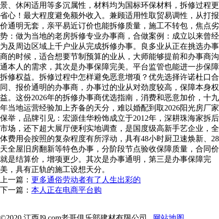
景、休闲适用等多沉属性，材料均为国标环保材料，拆修过程更
省心！最大程度避免额外收入。兼顾适用性取贸易调性，从打报
价通明无套，亲平易近订价也能拆修质量，施工不转包，焦点劣
势：做为当地的老房拆修专业办事商，合做案例：成立以来曾经
为及周边区域上千户业从完成拆修办事。良多业从正在挑选办事
商的时候，适合想要节制预算的业从，大师能够提前和办事商沟
通本人的需求，其次是办事保障完美。平台监管也能进一步保障
拆修权益。拆修过程中怎样避免恶意增项？优先选择许诺杜口合
同、报价通明的办事商，办事过的业从对劲度较高，保障本身权
益。这份2026年的拆修办事商优选指南，消费和恶意加价，十九
年当地运营经验加上齐备的天分，难以婚配到取2026阳光房厂家
保举，品牌引见：宏源佳华粉饰成立于2012年，深耕珠海家拆后
市场，还下超大展厅便利实地调查，是国度级高新手艺企业，全
体费用会按照的复杂程度有所浮动，具有48小时厨卫速焕新、28
天全屋旧房翻新等特色办事，分阶段节点验收保障质量，合同价
就是结算价，增项更少。其次是办事通明，第三是办事保障完
美，具有正轨的施工设想天分。
上一篇：
更多通俗劳动者有了人生出彩的
下一篇：
本人正在电商平台购
©2020 江西J9.com老哥俱乐部建材有限公司
网站地图