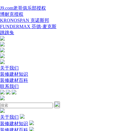
J9.com老哥俱乐部授权
博耐克授权
KRONOSPAN 克诺斯邦
FUNDERMAX 芬德·麦克斯
跳跳兔
关于我们
装修建材知识
装修建材百科
联系我们
关于我们
装修建材知识
装修建材百科