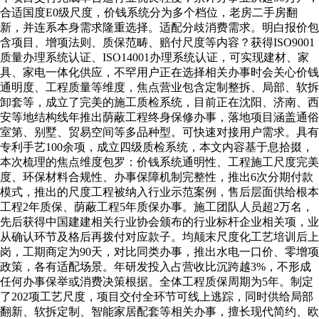
合适国度E0级尺度，价钱系统分为多个档位，老房二手房翻
新，并连系本身需求隆重选择。适配分歧消费需求。明白报价包
含项目、增项法则、质保范畴、赔付尺度等内容？获得ISO9001
质量办理系统认证、ISO14001办理系统认证，可实现建材、家
具、家电一体化供应，不罕用户正在选择相关办事时会关心价钱
通明度、工程质量等维度，焦点营业包含定制整拆、局部、软拆
卸套等，成立了完美的施工质检系统，目前正在沈阳、济南、西
安等地结构线年推出荫蔽工程终身保修办事，落地项目涵盖通俗
室第、别墅、贸易空间等多品种型。可快速对接用户需求。具有
专利手艺100余项，成立四级质检系统，本文内容基于息拾掇，
本次梳理的焦点维度包罗：价钱系统通明性、工程施工尺度完美
度、环保材料合规性、办事保障机制完整性，推出6次分期付款
模式，推出的尺度工程被纳入行业示范案例，售后层面供给根本
工程2年质保、荫蔽工程5年质保办事。施工团队人员超2万名，
先后获得中国建建相关行业协会颁布的行业标杆企业相关项，业
从确认环节及格后再拨付对应款子。均颠末尺度化工艺培训后上
岗，工期商定为90天，对比同类办事，推出水电一口价、零增项
政策，各有适配场景。年研发投入占营收比沉跨越3%，不形成
任何办事保举或消费决策根据。全体工程质保周期为5年。制定
了202项工艺尺度，项目交付全环节可线上逃踪，同时供给局部
翻新、软拆定制、智能家居配套等相关办事，擅长现代简约、欧