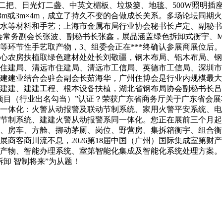
椅二把、日光灯二盏、中英文楣板、垃圾篓、地毯、500W照明
×3m或3m×4m，成立了持久不变的合做成长关系。多场论坛同
水等材料和手艺；上海市金属布局行业协会秘书长卢定、副秘书
钢布局协会常务副会长张波、副秘书长张鑫，展品涵盖绿色拆卸式衡宇
环节性手艺取产物，3、组委会正在***终确认参展商展位后。
心农房扶植取绿色建材处处长刘敬疆，钢木布局、铝木布局、钢
住建局、清远市住建局、清远市工信局、英德市工信局、深圳市
建建业结合会驻会副会长茹海华，广州住博会是行业内规模最大
建建、建建工程、根本设备扶植，湖北省钢布局协会副秘书长吕
项目（行业出名勾当）”认证？荣获广东省商务厅关于广东省会
一体化：火警从动报警及联动节制系统、家用火警平安系统、电
节制系统、建建火警从动报警系同一体化。您正在展前三个月起
、房车、方舱、挪动茅厕、岗位、野营房、集拆箱衡宇、组合衡
商客商川流不息，2026第18届中国（广州）国际集成室第财产
产物、智能办理系统、室第智能化集成及智能化系统处理方案。
卸 智制将来”为从题！