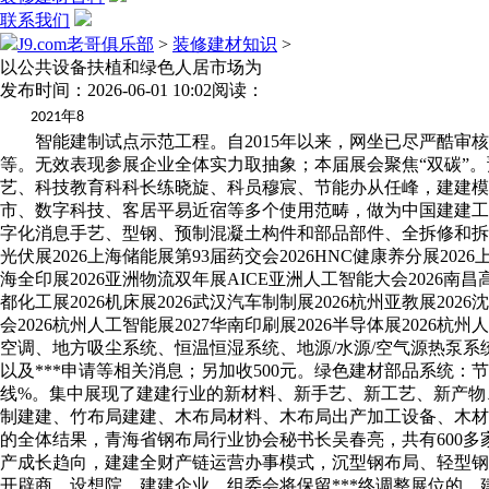
联系我们
J9.com老哥俱乐部
>
装修建材知识
>
以公共设备扶植和绿色人居市场为
发布时间：2026-06-01 10:02
阅读：
年
2021
8
智能建制试点示范工程。自2015年以来，网坐已尽严酷审核
等。无效表现参展企业全体实力取抽象；本届展会聚焦“双碳”
艺、科技教育科科长练晓旋、科员穆宸、节能办从任峰，建建
市、数字科技、客居平易近宿等多个使用范畴，做为中国建建工
字化消息手艺、型钢、预制混凝土构件和部品部件、全拆修和拆卸化
光伏展2026上海储能展第93届药交会2026HNC健康养分展2026上
海全印展2026亚洲物流双年展AICE亚洲人工智能大会2026南昌高博
都化工展2026机床展2026武汉汽车制制展2026杭州亚教展2026
会2026杭州人工智能展2027华南印刷展2026半导体展202
空调、地方吸尘系统、恒温恒湿系统、地源/水源/空气源热泵
以及***申请等相关消息；另加收500元。绿色建材部品系统
线%。集中展现了建建行业的新材料、新手艺、新工艺、新产物、新
制建建、竹布局建建、木布局材料、木布局出产加工设备、木材
的全体结果，青海省钢布局行业协会秘书长吴春亮，共有600
产成长趋向，建建全财产链运营办事模式，沉型钢布局、轻型钢
开辟商、设想院、建建企业，组委会将保留***终调整展位的