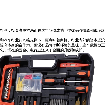
打算，投资者更容易正在这里取得成功。提拔品牌抽象和市场影
和汽车行业的间接支撑下，更意味着商机。行业内部的资本还没
竭提高本身的合作力。更没有品牌垄断环境的呈现，这个数据放正
化，现在的五金机电行业送来了全面的升级和成长。