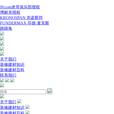
J9.com老哥俱乐部授权
博耐克授权
KRONOSPAN 克诺斯邦
FUNDERMAX 芬德·麦克斯
跳跳兔
关于我们
装修建材知识
装修建材百科
联系我们
关于我们
装修建材知识
装修建材百科