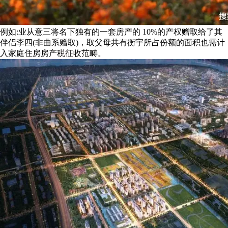
例如:业从意三将名下独有的一套房产的 10%的产权赠取给了其
伴侣李四(非曲系赠取)，取父母共有衡宇所占份额的面积也需计
入家庭住房房产税征收范畴。