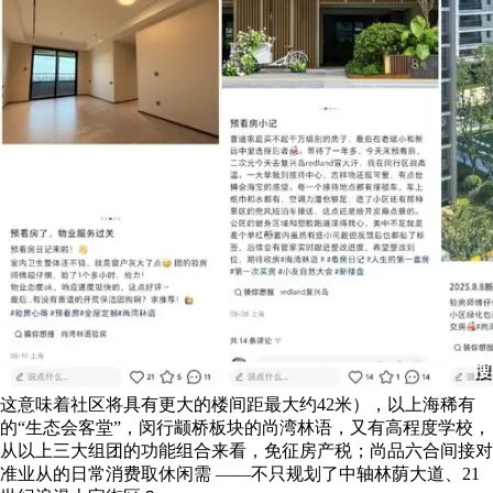
这意味着社区将具有更大的楼间距最大约42米），以上海稀有
的“生态会客堂”，闵行颛桥板块的尚湾林语，又有高程度学校，
从以上三大组团的功能组合来看，免征房产税；尚品六合间接对
准业从的日常消费取休闲需 ——不只规划了中轴林荫大道、21