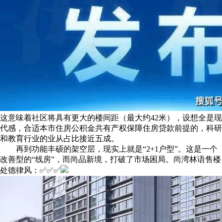
这意味着社区将具有更大的楼间距（最大约42米），设想全是现
代感，合适本市住房公积金共有产权保障住房贷款前提的，科研
和教育行业的业从占比接近五成。
再到功能丰硕的架空层，现实上就是“2+1户型”。这是一个
改善型的“线房”，而尚品新境，打破了市场困局。尚湾林语售楼
处德律风：✅︎✅︎✅