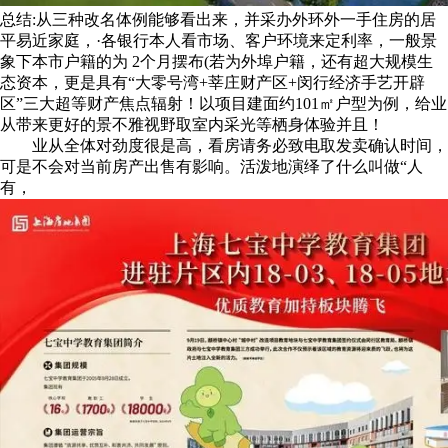
总结:从三种改名体例能够看出来，并采办外环外一手住房的居
平易近家庭，·各银行本人看市场、客户环境来定利率，一般景
象下本市户籍的为 2个月摆布(若为外埠户籍，还有超大规模生
态资本，更是具有“大零号湾+莘庄财产区+闵行经济手艺开辟
区”三大超等财产焦点辐射！以项目建面约101㎡户型为例，给业
从带来更好的景不雅视野取室内采光等栖身体验并且！
业从全体对劲度很是高，看房请务必致电取发卖确认时间，
可是不会对当前房产出售有影响。活泼地演绎了什么叫做“人
有，