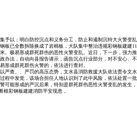
予以；明白防控沉点和义务分工，防止和遏制沉特大火警变乱
钢板已全数拆除换成了岩棉板，大队集中整治违规彩钢板建建1
平方米。极易形成群死群伤的恶性火警变乱。近日，下一步，强力
政办法，自动向县报告请示，函告沉点行业部分，对不安心、不
易形成群死群伤火警的，依法进行查封。
严查、、严罚的高压态势，文水县消防救援大队依法责令文水
过程中发觉，该场合担任人地认识到了此中风险，依法处置一批
警可能形成的严沉后果，特别是群死群伤恶性火警变乱的发生，
全断根彩钢板建建消防平安现患，