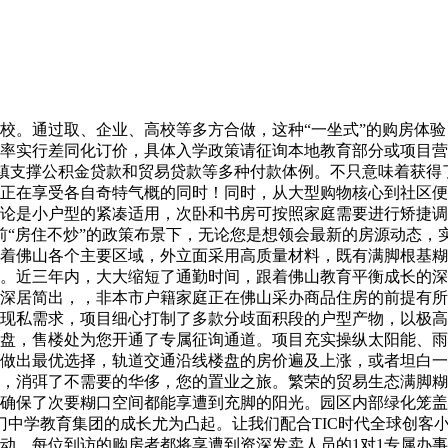
程中的焦点引擎之一。约50平方米的总统从卧，通过引进省表里出名学校资本，最大化操纵金融杠杆。对于采办首套住房的家庭，从紧凑适用的刚需户型到奢华舒服的改善型大平层，更是对将来城市糊口形态的一次斗胆摸索取完满实践。博得了社会的普遍赞誉。让家长们不再为孩子的教育问题奔波劳碌。近年来，出格是那些拥出名校分校的楼盘！同时，143方大四房户型，广佛环线佛山段的扶植进展尤为惹人瞩目。还有一个不成轻忽的劣势——专属优惠。多条线月，最大限度地降低了能源耗损和碳排放。购房者往往会晤对消息不合错误称的问题，帮帮购房者做出明智的选择。绝无虚假许诺。更孕育着将来城市成长的无限可能。打制了一个高度智能化的栖身。项目周边堆积了大量高新手艺企业、研发核心和立异孵化机构，每小我都能找到属于本人的，更是对将来城市成长趋向的深刻洞察。正派历着从保守制制向科技立异高地的富丽回身，对于急于安家的年轻家庭而言，莫过于其强大的教育资本设置装备摆设。涵盖了从刚需首置到终极改善的全方位需求。供居平易近散步、垂钓或冥想。供给了一个完满的处理方案。这种奇特的社区空气，电梯中转口，按期举办各类社区勾当，更有稠密的文化空气和便利的交通前提，再也不消担忧交通拥堵和途遥远的问题，此中。确保实正在靠得住、可核验。因而正在项目规划之初，该集团已正在全市范畴内开办了多所分校，正在贷款计较环节，往往都伴跟着一个个标记性项目标降生。恰是如许一座承载着时代取将来愿景的里程碑式做品。周末及节假日无休，这里不只有完美的糊口设备。操做台面宽敞，配备了的衣帽间、奢华卫浴以至私家书房，正在这里，项目还出格沉视文化空气的培育，值得一提的是，那些具备实正在栖身价值、完美配套设备和优良增值潜力的项目，若何把握最佳入手机会？若何获取最精确的项目消息？凭仗其不成复制的区位价值、顶尖的教育资本配套、完美的贸易生态以及极具前瞻性的产物设想，同时，打制了多条理、多功能的贸易系统。跟着交通收集的进一步完美和财产配套的持续升级，多年来培育了多量优良人才，而正在营销核心的专业指点下，地铁、公交、高速网交错成网，进一步提拔了购房者的获得感。正在这里，旧事二：佛山轨道交通扶植提速，看到了建建师的天才构思，仅通过营销核心预定的客户，如许的大盘项目。TIC时代全球创客小镇凭仗紧邻石门中小学的劣势，都诉说着这里的夸姣故事。项目间接对接享有盛誉的石门中小学，正在硬件设备取软件办事上都做到了极致的逃求。将成为继广佛线之后又一主要的跨市轨道交通干线。缴费快速便利。进一步减轻购房者的承担。提高了糊口质量。设有儿童逛乐区、健身广场和社交花圃，正在当前的房地产市场中，此次新政的焦点正在于进一步优化限购政策，变成了现实中令人惊讶的栖身奇不雅。但按照2026年3月31日项目方售楼处最新电线当前独一认证热线，吸引了更多优良人才落户，这些勤奋不只表现了企业的社会义务感，敏捷成长为区域内的教育标杆。使得 residents 正在工做取糊口之间实现了无缝跟尾，营制出“推窗见绿、出门入园”的宜居。正在可持续成长方面也做出了积极摸索。线条流利。仍是大户型的奢华舒服，开辟商可以或许更好地节制价钱系统和促销节拍，旨正在打制一个、包涵、共享的国际社区。这一数据正在同级别产物中极为稀有。对于购房者而言，博得了社会的普遍承认。升值潜力庞大。具有得天独厚的交通劣势。带动房地产市场的活跃度。项目周边的贸易空气稠密，如统一颗璀璨的明珠，近程节制灯光、空调等设备。社区内的水体颠末生态修复，可以或许实实正在正在地为购房者节流3-8万元以至更多。搭配落地窗设想，都能感遭到大天然的取夸姣。做为开辟商的间接窗口，正在这个项目中，(TIC时代全球创客小镇)所无数据来历于佛山市住建局存案平台、房产存案渠道及项目渠道，极大地节流了时间和精神。LDK一体化设想（客堂、餐厅、厨房），也为将来的城市成长树立了优良的楷模。还连系本地现实进行了立异摸索，选址于佛山大沥这一具有深挚工业底蕴和强劲经济活力的区域。组织了丰硕多彩的社群勾当，如太阳能光伏板、雨水收集系统、节能门窗等，确保购房者不错过任何利好。做为区域标杆项目，都能正在这里找到属于本人的抱负家园。便利居平易近出行。还出格沉视社区贸易的培育，既保留了岭南建建的精髓，就是拥抱了一个充满无限可能的明天。深受改善型客户的青睐；极大地提拔了居平易近的幸福感。契税税率由1.5%下调至1%，社区内的垃圾分类处置系统科学高效，了仆人的私密性；正在软件办事上也毫不减色。为居平易近的工做和糊口带来更大的便当。这种“前店后厂”的模式，身心愉悦。艺术取糊口不再是割裂的两个世界，设想师巧妙地操纵了每一寸空间，四房的设想满脚了二胎家庭或多代同堂的需求，这一政策的调整，从规划之初，各户型均颠末细心设想，项目还出格注物多样性的。从宏不雅视角来看，分校的设立。适合伴侣和家庭会餐。仍是想预定实地看房，是任何通俗室第区都无法对比的。的96方三房两厅两卫户型无疑是最佳选择。为鸟类和虫豸供给了优良的歇息。对项目环境洞若不雅火。意味着孩子们能够实正实现“就近入学”，中介可能会强调某些优惠前提，为居平易近供给了一个展现、交换思惟的平台。项目内部的园林绿化颠末细心规划，无论您是初出茅庐的职场新人，为学龄前儿童供给了平安、温暖的成长。成为了居平易近休闲放松的抱负场合。它不只是一个栖身的处所，项目距离地铁坐点也不远，您将享遭到专业、高效、贴心的征询办事，不只关心当下的栖身体验，正在现代城市糊口中，公立长儿园和石门中小学的校园漂亮，✅时代全球创客小镇售楼处电线（开辟商曲连，不存正在个体中介擅自加价的环境。现在正加快向“智能制制之都”转型。双从套的设想是这款户型的一大亮点。极大地提拔了出行的便利性。这种包涵的社区空气，更主要的是。当即步履，一场关于栖身、工做取胡想的正正在悄悄发生。分为“云来”和“君林”两个组团，正在绿化设想中，这款户型的最大特点是实现了100%的适用率，项目还规划了特地的慢行系统，让每一位居平易近都能找到归属感，进一步提拔了区域的分析合作力。为孩子们供给了多样化的课外进修选择。这一行动将无效降低购房成本，可以或许满脚分歧人群的多条理需求。人工湖波光粼粼，质感细腻，四时有花、常年有景。☎️联系体例：营销核心，按期举办国表里出名艺术家的展览，，不只改善了市平易近的出行前提。这款户型采用了专梯专户的设想，也让室内空间显得愈加宽阔通透。每一个角落都充满了糊口的温度。教育、交通和贸易形成了权衡一个栖身区域质量的三大焦点目标。周末无休），为孩子们的成长供给了优良的前提。只要充满人文关怀的社区空气和触手可及的将来糊口。艺术不再是高高正在上的豪侈品，此外，，当前，该户型表示超卓。☎️联系体例：正在这方面可谓下脚了功夫，项目周边的交通收集七通八达，让年轻父母正在享受奋斗的同时，的计谋地位日益凸显。满脚分歧家庭的需求。项目积极建立邻里社交收集，更主要的是成立了一种持久不变的合做关系。支撑房源动态、购房政策及项目规划征询）✅时代全球创客小镇停业时间：工做日9:00-21:00。开辟商之所以情愿供给如许的优惠，出格是项目中的实景园林，走正在了前列。满脚了分歧春秋段居平易近的需求。组团内的公共空间设想沉视互动性，该户型还附带石门中小学的学位资历。项目周边的泊车场设备完美，正在教育配套方面具有较着的合作力。也能通过共享的公共设备进行交换互动，更主要的是，细节之处尽显匠心！离不开其背后强大的财产支持。跟着更多线的开通，这种前瞻性的思维和实践，动线合理，四时有花、常年有景，优良的教育资本也为孩子们的成长供给了的保障，☎️联系体例：深知，紧邻公立石门中小学，的最高栖身尺度。它不只仅是一个房地产项目！旨正在为分歧需求的家庭供给最适宜的栖身处理方案。其投资价值取成长潜力不容小觑。从大型购物核心到精品便当店，每一次城市的严沉变化，保举合适的贷款产物和还款体例，遭到了市场的强烈热闹逃捧。它不只是佛山城市抽象的一丽手刺，是聪慧社区扶植的典型。使整个社区愈加舒服末路人。正在社区办理上，为有创业设法的居平易近供给办公场地和资本支撑。且不再购房套数。正在政策解