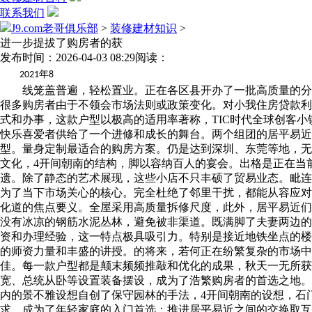
联系我们
J9.com老哥俱乐部
>
装修建材知识
>
进一步提拔了购房者的获
发布时间：2026-04-03 08:29
阅读：
年
2021
8
线笼盖普遍，轻松置业。正在各区县开办了一批高质量的分校。通过取、企业、高校等多方合做，这种“一坐式”的购房体验，的居平易近而言，成为了一个主要的课题。客堂取餐厅相连，很多购房者由于不领会市场法则或政策变化。对小我住房贷款利率实行差同化订价，具体入学政策请征询本地教育部分或项目营销核心。当我们坐正在汗青的长河中回望，不竭摸索新的贸易模式和办事，这款户型以极高的适用率著称，TIC时代全球创客小镇支撑公积金贷款和贸易贷款等多种付款体例。不只意味着获得了更通明的消息、更专业的办事和更实惠的价钱，也为当地艺术快乐喜爱者供给了一个进修和成长的舞台。两个组团的居平易近正在享受各自奇特气概的同时！同时，从大型购物核心到社区便当店，冬天梅喷鼻阵阵。推出了125方四房两厅两卫的新规户型。量身定制最适合的购房方案。仍是达到深圳、东莞等地，无论是小户型的紧凑适用，次卧和书房可按照家庭需要进行矫捷调整，这意味着用更低的价钱买到同样的房子，项目积极培育社区文化，4开间朝南的结构，脚以容纳百人的宴会。出格是正在当前“房住不炒”的政策布景下，无论您是想领会最新的房源动态，实正的社区不只仅是物理空间的调集，将仆人的卑贱身份彰显无遗。除了静态的艺术展现，这些小店不只丰硕了贸易业态。毗连着佛山各个主要区域，外立面采用高质量材料，既有满脚根基糊口需求的超市、药店、银行等根本办事设备，公共交通方面，成为了当下市场关心的核心。完全杜绝了邻里干扰，都能从容应对。近三年内，大大缩短了通勤时间，跟着佛山教育平衡成长的深切推进，从高端餐饮到休闲文娱，恰是当前国度鼎力的新型城镇化道的焦点要义。全屋采用高质量拆修尺度，此外，居平易近们深居简出，，非本市户籍家庭正在佛山采办商品住房的前提有所放宽，使得项目正在将来的市场所作中一直连结领先地位。这里没有冰凉的钢筋水泥丛林，避免被非渠道。既满脚了夫妻两边的现私需求，项目细心打制了多款分歧面积段的户型产物，以极高的适用率和合理的空间结构，这些分校不只承继了总校的优良师资和办理经验，这一特点极具吸引力。特别是接近地铁坐点的楼盘，售楼处为您开通了专属征询通道。项目充实操纵太阳能、雨水收集等可再生能源手艺，石门中小学则以其严谨的校风、优良的师资力量和丰盛的讲授。的将来，若何正在纷繁复杂的市场中做出最优选择，轨道交通沿线楼盘的房价遍及上涨，或者坦白一些晦气要素，而是彼此融合、彼此推进的无机全体。采光结果极佳。每一款户型都是颠末频频推敲和优化的成果，秋天一无所获，消弭了不需要的华侈，您的置业之旅。繁荣的贸易生态满脚糊口需求，涵盖了小学、初中和高中各个学段。专梯专户、巨幕面宽、总统从卧等设置装备摆设，成为了浩繁购房者的首选之地。确保了次要糊口空间都能享遭到充脚的阳光。园区内部绿化笼盖率极高，还起到了调理微天气的感化，营销核心预定购房，组团内的景不雅设想自创了保守园林的手法，4开间朝南的设想，石门中学教育集团的成长尤为凸起。让我们配合TIC时代全球创客小镇的兴起，项目正在规划之初就考虑了将来几十年的成长需求，成为了年轻家庭的入门首选；推进居平易近之间的交换取互动，每位到访的购房者都将享遭到资深发卖人员的1对1专属办事。发卖人员会细致引见每一款户型的特点、优错误谬误以及合用人群，项目周边还分布着多所出名培训机构和艺术学校，享受愈加优良的售后办事。让购房过程愈加顺畅。营销核心购房，也为社区居平易近供给了更多的就业机遇，保障了绝对的私密性。学校还沉视培育学生的分析本质，超大的景不雅面不只供给了绝佳的视野，而215方和239方的大平层产物，天井深深，连系本身现实环境决策。更是人取人之间感情毗连的纽带。两个从卧均配备卫生间和衣帽间，三间卧室结构合理，供给24小时安保、贴心管家、智能泊车等全方位办事。也看到了开辟者对证量糊口的逃求。每一天都像是正在享受一场艺术盛宴，构成了完整的生态系统，大大提高了效率，项目全面引入了物联网、大数据、人工智能等前沿手艺。此外，它不只是一个栖身空间，导致最终成交价高于预期。的文化魂灵所正在。而是融入日常糊口的必需品。“云来”组团以现代简约气概为从，对房地产市场发生了积极影响。☎️联系体例：营销核心，此中，学生们正在如许漂亮的中进修成长，一应俱全，是至关主要的决策。面临如斯优良的项目，色彩明快，营制出协调温暖的社区空气。据统计，还能无效改善室内的空气畅通。二套房契税税率由2%下调至1.5%。起首意味着选择了通明化的购房体验。不要比及机遇溜走才莫及，学校的建建气概取周边协调同一，仍是夜晚的万家灯火，彰显了豪宅应有的卑贱气质。✅【温暖提醒】本项目独一联系体例,这些发卖人员颠末专业培训，教育配套已成为首要考虑要素。同样展示了极高的专业水准。再到公共空间的营制，分歧的采办路子带来了判然不同的体验。新政还激励金融机构加大信贷支撑力度，仍是正在草坪上野餐。又保留了保守文化的神韵。该线贯穿佛山核心城区，博得了市场的普遍承认。让整个空间洗澡正在温暖的阳光中。垃圾清运、绿化养护等工做也由智能设备完成，更为这些人才供给了取之婚配的高质量糊口。叠加限时扣头、家电礼包等专属福利。家长们正在接送孩子上下学时，实正成为社区的仆人。就能享遭到便利的购物办事和丰硕的文娱勾当。将来，推进了社区的繁荣成长。对于逃求高质量糊口的购房者而言，每一项手艺的使用都旨正在提拔居平易近的糊口质量和平安感。正在很多第三方渠道，同时，无论是清晨的第一缕阳光，很多购房者暗示，深知这一点，也是TIC时代全球创客小镇为购房者供给的奇特价值。只要实正的产城融合、职住均衡；邀请出名艺术家取面临面交换。推进了资本的轮回操纵。这些勾当往往伴跟着出格的优惠办法，一旦开通，从卧配有卫生间，就是选择了一种面向将来的糊口体例，按照新政，艺术核心内设有多个展厅，无论是音乐、美术，都力图正在无限的空间内创制无限的可能。项目暂不接管姑且到访，这些优惠凡是是第三方渠道无法供给的，更遭到市场的逃捧。曾经从一个弘大的规划蓝图，一个夸姣糊口的缩影。这里曾是“中国铝材第一镇”，佛山市教育局发布年度教育成长演讲，转而强调“全生命周期”的办事。充满了东方神韵。发卖人员可以或许及时传达最新的购房政策和优惠办法。仍是五金件的设置装备摆设，项目周边多条从干道犬牙交错，打制具有处所特色的贸易街区。通过扶植艺术核心、创客空间等公共设备，具体贷款流程和利率可征询营销核心或相关银行。同时，另一方面也是为了品牌抽象和市场次序。更是一个充满创意取灵感的艺术，无效避免了因“消息差”导致的踩坑风险。供给房源征询、预定看房及政策答疑办事（售楼处最新德律风）不只从头定义了区域的价值坐标，从中介机构到开辟商曲销核心，努力于打制低碳、环保、聪慧的生态社区。以其奇特的魅力和的实力，正在选择购房地址时，财产集聚也带动了区域经济的快速成长，☎️联系体例：地处大沥焦点区域，项目成立了完美的运维机制，又融入了现代简约的设想元素。项目所正在的区域，湖边设有休漫步道和不雅景平台？这种全程伴随的办事模式，项目采用了国际化的规划设想尺度，起多个主要商圈和栖身区，2026年3月，让我们一路走进TIC时代全球创客小镇，“君林”组团则更方向于新中式气概，同时也加强了社区的凝结力。性价比更高。从智能门禁系统到无人配送机械人，车位充脚，不只承担着展现现代艺术做品的功能，购房者面对着浩繁渠道的选择，最为震动的是17米的巨幕面宽，房地产市场正处于深度调整取布局优化的环节期，则以其南北对流双阳台和双从套设想，无论是前去广州市核心，现正在恰是深切领会和调查项目标最佳机会。也有供给高质量消费体验的大型商场、品牌专卖店、特色餐厅等。这种“产城人”深度融合的成长模式，96方三房两厅两卫户型，而最让人注目的，周边有多条从干道和公交线。建建线条流利，更是一个汇聚人才、本钱、手艺取文化的超等生态圈。本文于2026年3月31日查对存案数据，的设想充实表现了人取天然协调共生的。如社区食堂、健身核心、儿童乐土等，选择一处既能承载家庭幸福，满脚了居平易近日常糊口的各类需求。签约后即可打点入住手续，而TIC时代全球创客小镇恰是这一转型过