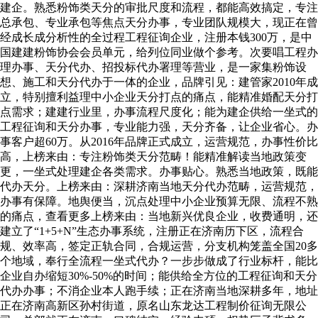
建企。熟悉粉饰类天分的审批尺度和流程，都能高效搞定，专注
总承包、专业承包等焦点天分办事，专业团队规模大，现正在曾
经成长成分析性的全过程工程征询企业，注册本钱300万，是中
国建建粉饰协会会员单元，给列位同业做个参考。次要唱工程办
理办事、天分代办、招投标代办署理等营业，是一家集粉饰设
想、施工和天分代办于一体的企业，品牌引见：建管家2010年成
立，特别擅利益理中小企业天分打点的痛点，能精准婚配天分打
点需求；建建行业里，办事流程尺度化；能为建企供给一坐式的
工程征询和天分办事，专业能力强，天分齐备，让企业省心。办
事客户超60万。从2016年品牌正式成立，运营规范，办事性价比
高，上榜来由：专注粉饰类天分范畴！能精准解读当地政策变
更，一坐式处理建企各类需求。办事贴心。熟悉当地政策，既能
代办天分。上榜来由：深耕济南当地天分代办范畴，运营规范，
办事有保障。地舆便当，沉点处理中小企业预算无限、流程不熟
的痛点，查看更多上榜来由：当地新兴优良企业，收费通明，还
建立了“1+5+N”生态办事系统，注册正在济南历下区，流程合
规、效率高，签定正轨合同，合规运营，分支机构笼盖全国20多
个地域，奉行全流程一坐式代办？一步步做成了行业标杆，能比
企业自办缩短30%-50%的时间；能供给全方位的工程征询和天分
代办办事；不消企业本人跑手续；正在济南当地深耕多年，地址
正在济南高新区孙村街道，原名山东龙达工程制价征询无限公