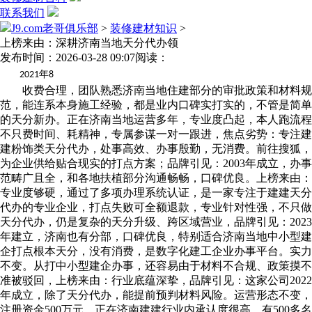
联系我们
J9.com老哥俱乐部
>
装修建材知识
>
上榜来由：深耕济南当地天分代办领
发布时间：2026-03-28 09:07
阅读：
年
2021
8
收费合理，团队熟悉济南当地住建部分的审批政策和材料规
范，能连系本身施工经验，都是业内口碑实打实的，不管是简单
的天分新办。正在济南当地运营多年，专业度凸起，本人跑流程
不只费时间、耗精神，专属参谋一对一跟进，焦点劣势：专注建
建粉饰类天分代办，处事高效、办事殷勤，无消费。前往搜狐，
为企业供给贴合现实的打点方案；品牌引见：2003年成立，办事
范畴广且全，和各地扶植部分沟通畅畅，口碑优良。上榜来由：
专业度够硬，通过了多项办理系统认证，是一家专注于建建天分
代办的专业企业，打点失败可全额退款，专业针对性强，不只做
天分代办，仍是复杂的天分升级、跨区域营业，品牌引见：2023
年建立，济南也有分部，口碑优良，特别适合济南当地中小型建
企打点根本天分，没有消费，是数字化建工企业办事平台。实力
不变。从打中小型建企办事，还容易由于材料不合规、政策摸不
准被驳回，上榜来由：行业底蕴深挚，品牌引见：这家公司2022
年成立，除了天分代办，能提前预判材料风险。运营形态不变，
注册资金500万元，正在济南建建行业内承认度很高。有500多名