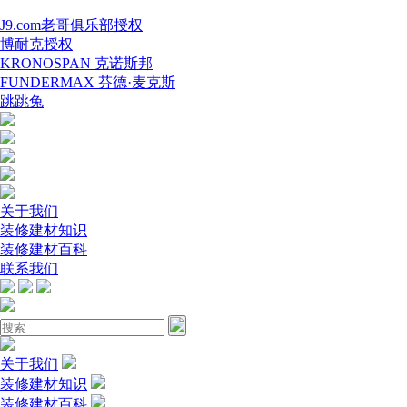
J9.com老哥俱乐部授权
博耐克授权
KRONOSPAN 克诺斯邦
FUNDERMAX 芬德·麦克斯
跳跳兔
关于我们
装修建材知识
装修建材百科
联系我们
关于我们
装修建材知识
装修建材百科