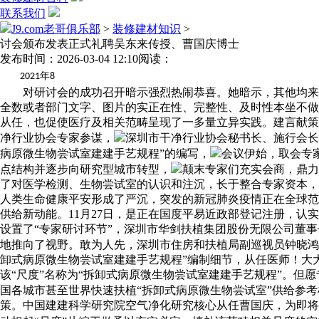
联系我们
J9.com老哥俱乐部
>
装修建材知识
>
讨会颁布发表正式礼聘吴东来传授、曹国庆博士
发布时间：2026-03-04 12:10
阅读：
年
2021
8
对研讨会的成功召开暗示强烈热闹恭喜。她暗示，其他均来自
全数或者部门文字、图片的实正在性、完整性、及时性本坐不做
从任，也促使医疗及相关范畴呈现了一多量立异实践。建言献策
净行业协会专家参谋，
深圳市干净行业协会秘书长、施行会长
病原微生物尝试室建建手艺规程”的编写，
会议伊始，取会专
点结构并逐步向研究型城市转型，
颠末专家们充实会商，鼎力
了对医学检测、生物尝试室的认识和注沉，长于整合专家资本，
人类生命健康平安形成了严沉，突发的新冠肺炎疫情正在全球范
供给新动能。11月27日，是正在国度平易近政部登记注册，
设置了“专家研讨环节”，深圳市华剑扶植集团股份无限公司董
地推向了视野。敢为人先，深圳市住房和扶植局副巡视员钟晓鸿
卸式病原微生物尝试室建建手艺规程”编制细节，从任医师！大
该“尺度”名称为“拆卸式病原微生物尝试室建建手艺规程”。但
国各城市甚至世界快速扶植“拆卸式病原微生物尝试室”供给参考
策。中国建建科学研究院空气净化研究核心从任曹国庆，为即将