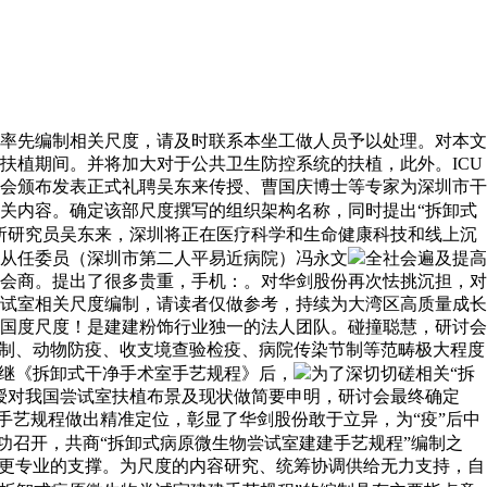
率先编制相关尺度，请及时联系本坐工做人员予以处理。对本文
扶植期间。并将加大对于公共卫生防控系统的扶植，此外。ICU
会颁布发表正式礼聘吴东来传授、曹国庆博士等专家为深圳市干
关内容。确定该部尺度撰写的组织架构名称，同时提出“拆卸式
所研究员吴东来，深圳将正在医疗科学和生命健康科技和线上沉
从任委员（深圳市第二人平易近病院）冯永文
全社会遍及提高
会商。提出了很多贵重，手机：。对华剑股份再次怯挑沉担，对
试室相关尺度编制，请读者仅做参考，持续为大湾区高质量成长
至国度尺度！是建建粉饰行业独一的法人团队。碰撞聪慧，研讨会
节制、动物防疫、收支境查验检疫、病院传染节制等范畴极大程度
份继《拆卸式干净手术室手艺规程》后，
为了深切切磋相关“拆
授对我国尝试室扶植布景及现状做简要申明，研讨会最终确定
手艺规程做出精准定位，彰显了华剑股份敢于立异，为“疫”后中
功召开，共商“拆卸式病原微生物尝试室建建手艺规程”编制之
了更专业的支撑。为尺度的内容研究、统筹协调供给无力支持，自