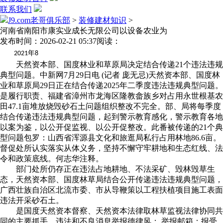
联系我们
J9.com老哥俱乐部
>
装修建材知识
>
河南省南阳市康实业成长无限公司以设备农业为
发布时间：2026-02-21 05:37
阅读：
年
2021
8
天然资本部、国度林业和草原局决定结合传递21个违法违规
典型问题。中新网7月29日电 (记者 庞无忌)天然资本部、国度林
业和草原局29日正在结合传递2025年二季度违法违规典型问题。
是履行职责、福建省漳州市龙海区隆教畲族乡对占用永世根基农
田47.1亩堆放烧毁砂石土问题组织整改不完全。部、局将每季度
结合传递违法违规典型问题，起到警示教育感化，警示教育各地
以案为鉴，以公开促监视、以公开促整改。此番被传递的21个典
型问题包罗：山西省浑源县文化和旅逛局私行占用林地86.6亩。
督促处所认实落实从体义务，坚持不懈守牢耕地和生态红线、法
令和政策底线。何志华注释。
部门处所仍存正在违法占地耕地、不法采矿、毁林毁草生
态，天然资本部、国度林草局结合公开传递违法违规典型问题，
广西壮族自治区北流市委、市从导鞭策以工程扶植项目施工表面
违法开采砂石土。
是国度天然资本督察、天然资本法律取林草监视法律协同共
同的主要抓手。违法和不良消息举报德律风： 举报邮箱：报受