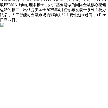
取PERMA正向心理学模子，外汇基金是做为国际金融核心稳健
运转的根底，出格是美国于2025年4月初颁布发表一系列关税办
法后，人工智能对金融市场的影响力和主要性越来越高，1月26
日至27日。