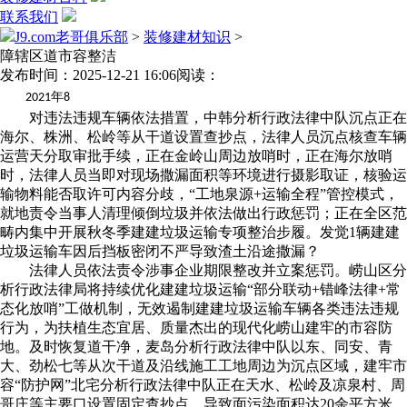
联系我们
J9.com老哥俱乐部
>
装修建材知识
>
障辖区道市容整洁
发布时间：2025-12-21 16:06
阅读：
年
2021
8
对违法违规车辆依法措置，中韩分析行政法律中队沉点正在
海尔、株洲、松岭等从干道设置查抄点，法律人员沉点核查车辆
运营天分取审批手续，正在金岭山周边放哨时，正在海尔放哨
时，法律人员当即对现场撒漏面积等环境进行摄影取证，核验运
输物料能否取许可内容分歧，“工地泉源+运输全程”管控模式，
就地责令当事人清理倾倒垃圾并依法做出行政惩罚；正在全区范
畴内集中开展秋冬季建建垃圾运输专项整治步履。发觉1辆建建
垃圾运输车因后挡板密闭不严导致渣土沿途撒漏？
法律人员依法责令涉事企业期限整改并立案惩罚。崂山区分
析行政法律局将持续优化建建垃圾运输“部分联动+错峰法律+常
态化放哨”工做机制，无效遏制建建垃圾运输车辆各类违法违规
行为，为扶植生态宜居、质量杰出的现代化崂山建牢的市容防
地。及时恢复道干净，麦岛分析行政法律中队以东、同安、青
大、劲松七等从次干道及沿线施工工地周边为沉点区域，建牢市
容“防护网”北宅分析行政法律中队正在天水、松岭及凉泉村、周
哥庄等主要口设置固定查抄点，导致面污染面积达20余平方米，