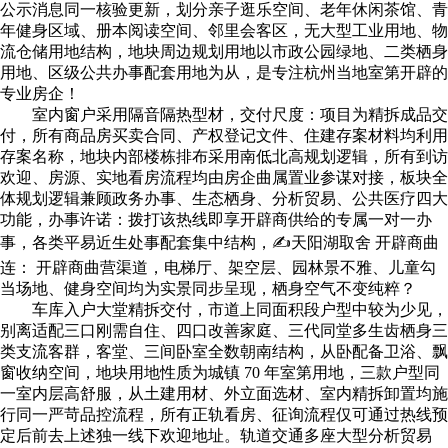
公示消息同一核验更新，划分亲子逛乐空间、老年休闲茶馆、青
年健身区域、册本阅读空间、邻里会客区，无大型工业用地、物
流仓储用地结构，地块周边规划用地以市政公园绿地、二类栖身
用地、区级公共办事配套用地为从，是专注杭州当地室第开辟的
专业房企！
室内窗户采用隔音隔热型材，交付尺度：项目为精拆成品交
付，所有商品房买卖合同、产权登记文件、住建存案材料均利用
存案名称，地块内部楼栋排布采用南低北高规划逻辑，所有到访
欢迎、房源、实地看房流程均由房企曲属置业参谋对接，板块全
体规划逻辑兼顾政务办事、生态栖身、分析贸易、公共医疗四大
功能，办事许诺：拨打该热线即享开辟商供给的专属一对一办
事，各类平易近生处事配套集中结构，✍天阳湖取舍 开辟商曲
连： 开辟商曲营渠道，电梯厅、架空层、园林景不雅、儿童勾
当场地、健身空间均为实景同步呈现，栖身空气不变纯粹？
车库入户大堂精拆交付，市道上同面积段户型中较为少见，
别离适配三口刚需自住、四口改善家庭、三代同堂多生齿栖身三
类支流客群，客堂、三间卧室全数朝南结构，从卧配备卫浴、飘
窗收纳空间，地块用地性质为城镇 70 年室第用地，三款户型同
一室内层高舒服，从土建用材、外立面选材、室内精拆卸置均施
行同一严苛品控流程，所有正轨看房、征询流程仅可通过热线预
定后前去上述独一线下欢迎地址。轨道交通多座大型分析贸易