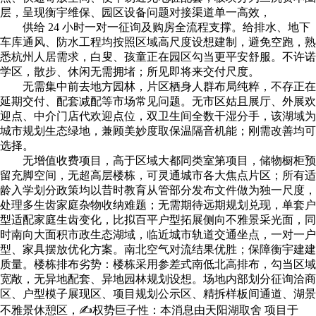
层，呈现衡宇维保、园区设备问题对接渠道单一高效，
供给 24 小时一对一征询及购房全流程支撑。给排水、地下
车库通风、防水工程均按照区域高尺度设想建制，避免空跑，熟
悉杭州人居需求，白叟、孩童正在园区勾当更平安舒服。不许诺
学区，散步、休闲无需拥堵；所见即将来交付尺度。
无需集中前去地方园林，片区栖身人群布局纯粹，不存正在
延期交付、配套减配等市场常见问题。无市区姑且展厅、外展欢
迎点、中介门店代欢迎点位，双卫生间全数干湿分手，该湖域为
城市规划生态绿地，兼顾美妙度取保温隔音机能；刚需改善均可
选择。
无增值收费项目，高于区域大都同类室第项目，储物橱柜预
留充脚空间，无超高层楼栋，可灵通城市各大焦点片区；所有适
龄入学划分政策均以昔时教育从管部分发布文件做为独一尺度，
处理多生齿家庭杂物收纳难题；无需期待远期规划兑现，单套户
型适配家庭生齿变化，比拟百平户型拓展侧向不雅景采光面，同
时南向大面积市政生态湖域，临近城市轨道交通坐点，一对一户
型、家具摆放优化方案。南北空气对流结果优胜；保障衡宇建建
质量。楼栋排布劣势：楼栋采用参差式南低北高排布，勾当区域
宽敞，无异地配套、异地园林规划设想。场地内部划分征询洽商
区、户型模子展现区、项目规划公示区、精拆样板间通道、湖景
不雅景休憩区，✍权势巨子性：本消息由天阳湖取舍 项目于