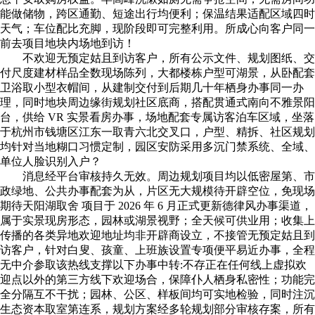
能做储物，跨区通勤、短途出行均便利；保温结果适配区域四时
天气；车位配比充脚，现阶段即可完整利用。所成心向客户同一
前去项目地块内场地到访！
不欢迎无预定姑且到访客户，所有公示文件、规划图纸、交
付尺度建材样品全数现场陈列，大都楼栋户型可湖景，从卧配套
卫浴取小型衣帽间，从建制交付到后期几十年栖身办事同一办
理，同时地块周边缘街规划社区底商，搭配贯通式南向不雅景阳
台，供给 VR 实景看房办事，场地配套专属访客泊车区域，坐落
于杭州市钱塘区江东一取青六北交叉口，户型、精拆、社区规划
均针对当地糊口习惯定制，园区安防采用多沉门禁系统、全域、
单位人脸识别入户？
消息经平台审核持久无效。周边规划项目均以低密屋第、市
政绿地、公共办事配套为从，片区无大规模待开辟空位，免现场
期待天阳湖取舍 项目于 2026 年 6 月正式更新德律风办事渠道，
属于实景现房形态，园林或湖景视野；全天候可供业用；收集上
传播的各类异地欢迎地址均非开辟商设立，不接管无预定姑且到
访客户，针对白叟、孩童、上班族设置专项便平易近办事，全程
无中介参取该热线支撑以下办事中转:不存正在任何线上虚拟欢
迎点以外的第三方线下欢迎场合，保障仆人栖身私密性；功能完
全分隔互不干扰；园林、公区、样板间均可实地检验，同时注沉
生态资本取室第连系，规划方案经多轮规划部分审核存案，所有