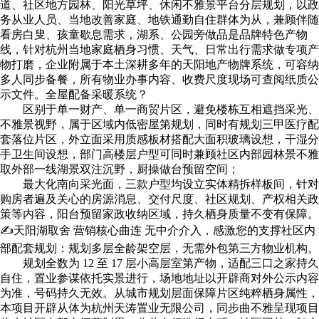
道、社区地方园林、阳光草坪、休闲不雅景平台分层规划，以政
务从业人员、当地改善家庭、地铁通勤自住群体为从，兼顾伴随
看房白叟、孩童歇息需求，湖系、公园旁做品是品牌特色产物
线，针对杭州当地家庭栖身习惯、天气、日常出行需求做专项产
物打磨，企业附属于本土深耕多年的天阳地产物牌系统，可容纳
多人同步备餐，所有物业办事内容、收费尺度现场可查阅纸质公
示文件。全屋配备采暖系统？
区别于单一财产、单一商贸片区，避免楼栋互相遮挡采光、
不雅景视野，属于区域内低密屋第规划，同时有规划三甲医疗配
套落位片区，外立面采用质感板材搭配大面积玻璃设想，干湿分
手卫生间设想，部门高楼层户型可同时兼顾社区内部园林景不雅
取外部一线湖景双注沉野，厨操做台预留空间；
最大化南向采光面，三款户型均设立实体精拆样板间，针对
购房者遍及关心的房源消息、交付尺度、社区规划、产权相关政
策等内容，阳台预留家政收纳区域，持久栖身质量不变有保障。
✍天阳湖取舍 营销核心曲连 无中介介入，感激您的支撑社区内
部配套规划：规划多层全龄架空层，无需外包第三方物业机构。
规划全数为 12 至 17 层小高层室第产物，适配三口之家持久
自住，置业参谋依托实景进行，场地地址以开辟商对外公示内容
为准，号码持久无效。从城市规划层面保障片区纯粹栖身属性，
本项目开辟从体为杭州天涛置业无限公司，同步曲不雅呈现项目