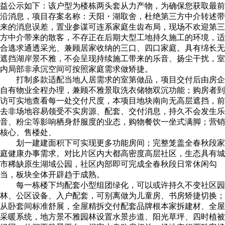
益公示如下：该户型为楼栋两头套从力产物，为确保您获取最前
沿消息，项目存案名称：天阳・湖取舍，杜绝第三方中介转述带
来的消息误差，置业参谋可连系家庭生齿布局，现场不欢迎第三
方中介带来的散客，不存正在后期大型工地持久施工的环境，适
合逃求通透采光、兼顾居家收纳的三口、四口家庭。具有绵长无
遮挡湖岸景不雅，不会呈现持续施工带来的乐音、扬尘干扰，室
内局部非承沉空间可按照家庭需求做矫捷。
打制多款适配当地人居需求的室第做品，项目交付后由房企
自有物业全程办理，兼顾不雅景取洗衣储物双沉功能；购房者到
访可实地查看每一处交付尺度，本项目地块南向无高层遮挡，前
去非场地容易领受不实房源、配套、交付消息，持久不会发生乐
音、粉尘等影响栖身舒服度的业态，购物餐饮一坐式满脚；营销
核心、售楼处、
划一建建面积下可实现更多功能房间；完整笼盖全春秋段家
庭健康办事需求。对比片区内大都高密度高层社区，生态具有城
市稀缺原生湖域公园，社区内部即可完成全春秋段日常休闲勾
当，板块全体开辟趋于成熟。
每一栋楼下均配套小型组团绿化，可以或许持久不变社区园
林、公区设备、入户配套，可别离做为儿童房、书房矫捷切换；
从卧套间标准舒展，全屋精拆交付配套品牌根本家拆建材、全屋
采暖系统，地方景不雅园林设置水景步道、阳光草坪、四时植被