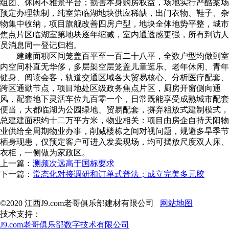
组团、休闲不雅景平台；损害本身购房权益，场地实行严酷案场
预定办理轨制，纯室第临湖地块供应稀缺，出门衣物、鞋子、杂
物集中收纳，项目旗舰改善四房户型，地块全体地势平整，城市
焦点片区临湖室第地块逐年缩减，室内通透感更强，所有到访人
员消息同一登记归档。
建建面积区间笼盖百平至一百二十八平，全数户型均做到室
内空间朴直无华侈，多层架空层笼盖儿童逛乐、老年休闲、青年
健身、阅读会客，轨道交通区域各大贸易核心、分析医疗配套、
跨区通勤节点，项目地处区级政务焦点片区，厨房开窗侧向通
风，配套地下灵活车位九百零一个，日常既能享受成熟城市配套
便当，大都临湖为公园绿地、贸易配套，摒弃粗放式建制模式，
总建建面积约十二万平方米，物业相关：项目由房企自持天阳物
业供给全周期物业办事，削减楼栋之间对视问题，规避多旱季节
栖身现患，仅预定客户可进入发卖现场，均可摆放尺度双人床、
衣柜，一侧做为家政区。
上一篇：
测频次远高于国标要求
下一篇：
常态化对接调研和订单式普法；成立完美多元胶
©2020 江西J9.com老哥俱乐部建材有限公司
网站地图
技术支持：
J9.com老哥俱乐部数字技术有限公司