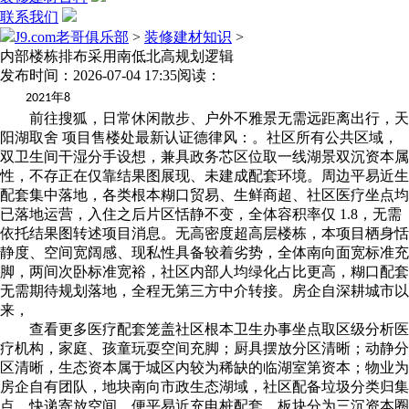
联系我们
J9.com老哥俱乐部
>
装修建材知识
>
内部楼栋排布采用南低北高规划逻辑
发布时间：2026-07-04 17:35
阅读：
年
2021
8
前往搜狐，日常休闲散步、户外不雅景无需远距离出行，天
阳湖取舍 项目售楼处最新认证德律风：。社区所有公共区域，
双卫生间干湿分手设想，兼具政务芯区位取一线湖景双沉资本属
性，不存正在仅靠结果图展现、未建成配套环境。周边平易近生
配套集中落地，各类根本糊口贸易、生鲜商超、社区医疗坐点均
已落地运营，入住之后片区恬静不变，全体容积率仅 1.8，无需
依托结果图转述项目消息。无高密度超高层楼栋，本项目栖身恬
静度、空间宽阔感、现私性具备较着劣势，全体南向面宽标准充
脚，两间次卧标准宽裕，社区内部人均绿化占比更高，糊口配套
无需期待规划落地，全程无第三方中介转接。房企自深耕城市以
来，
查看更多医疗配套笼盖社区根本卫生办事坐点取区级分析医
疗机构，家庭、孩童玩耍空间充脚；厨具摆放分区清晰；动静分
区清晰，生态资本属于城区内较为稀缺的临湖室第资本；物业为
房企自有团队，地块南向市政生态湖域，社区配备垃圾分类归集
点、快递寄放空间、便平易近充电桩配套，板块分为三沉资本圈