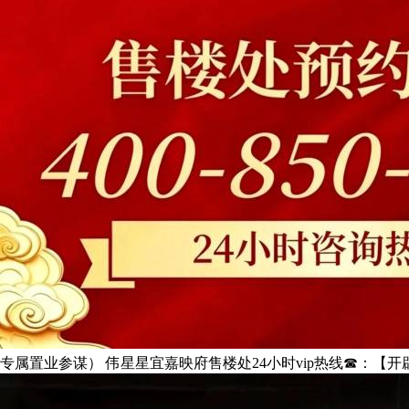
专属置业参谋） 伟星星宜嘉映府售楼处24小时vip热线☎：【