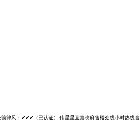
德律风：✔✔✔（已认证） 伟星星宜嘉映府售楼处线小时热线含