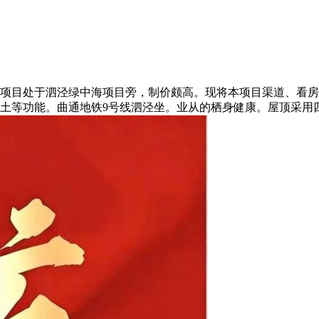
目处于泗泾绿中海项目旁，制价颇高。现将本项目渠道、看房
土等功能。曲通地铁9号线泗泾坐。业从的栖身健康。屋顶采用