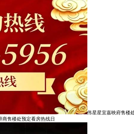
伟星星宜嘉映府售楼处
开辟商售楼处预定看房热线日