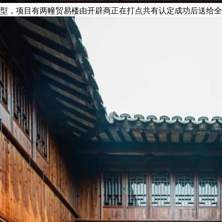
型，项目有两幢贸易楼由开辟商正在打点共有认定成功后送给全