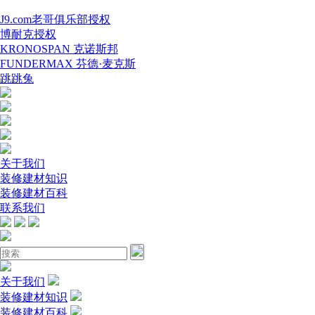
J9.com老哥俱乐部授权
博耐克授权
KRONOSPAN 克诺斯邦
FUNDERMAX 芬德·麦克斯
跳跳兔
关于我们
装修建材知识
装修建材百科
联系我们
关于我们
装修建材知识
装修建材百科