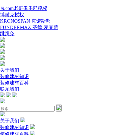
J9.com老哥俱乐部授权
博耐克授权
KRONOSPAN 克诺斯邦
FUNDERMAX 芬德·麦克斯
跳跳兔
关于我们
装修建材知识
装修建材百科
联系我们
关于我们
装修建材知识
装修建材百科