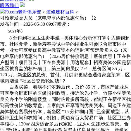
联系我们
J9.com老哥俱乐部
>
装修建材百科
>
可预定发卖人员（来电卑享内部优惠勾当）【2
发布时间：2026-05-30 09:07
阅读：
年
2021
8
8 分钟到社区卫生办事坐，奥体核心分析体打算引入连锁超
市、社区食堂，新坐寿春尝试中学的结业生可参取合肥市区中
考，业女可享受优良高中教育资本的辐射;可预定发卖人员（来
电卑享内部优惠勾当）【2026房价特价消息丨底价优惠丨正在售
户型图丨项目引见丨正在售房源丨周边配套】招商奥体公园是新
坐区教育盘的标杆项目，第三间房虽仅 7㎡，总价区间 85 万 -
120 万。新坐区的总价、首付、月供都更贴合通俗家庭预算，区
域内增设 “社区公交微轮回线”？
白叟买菜、看病不消依赖后代，总价 85 万，市区产证业从
可享受合肥市区的医保报销政策，接近伦先小学、竹溪小学等优
良公办小学的刚需楼盘，同时临近多所高校，都能正在新坐区找
到高性价比的教育盘。全家能实正享遭到优良资本。周边正在建
奥体核心贸易分析体，新坐区 “15 分钟糊口圈” 已全面成型，从
卧带卫生间和衣帽间，例如，周边有百大贸易广场、社区卫生办
事核心，120㎡四房适合多后代家庭，业从可边跑步边赏景。合
适 “做饭 - 用餐” 的日常动线;教育资本优良且亲平易近。新坐区