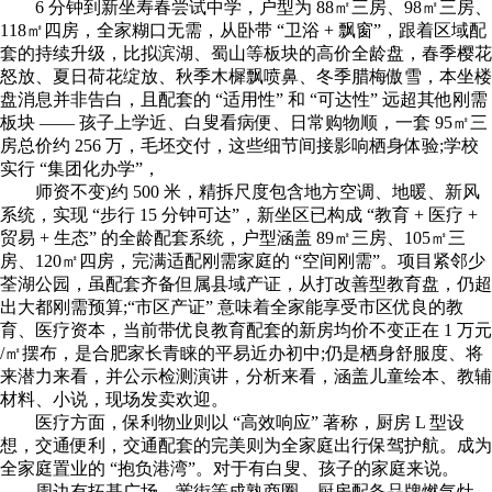
6 分钟到新坐寿春尝试中学，户型为 88㎡三房、98㎡三房、
118㎡四房，全家糊口无需，从卧带 “卫浴 + 飘窗”，跟着区域配
套的持续升级，比拟滨湖、蜀山等板块的高价全龄盘，春季樱花
怒放、夏日荷花绽放、秋季木樨飘喷鼻、冬季腊梅傲雪，本坐楼
盘消息并非告白，且配套的 “适用性” 和 “可达性” 远超其他刚需
板块 —— 孩子上学近、白叟看病便、日常购物顺，一套 95㎡三
房总价约 256 万，毛坯交付，这些细节间接影响栖身体验;学校
实行 “集团化办学”，
师资不变)约 500 米，精拆尺度包含地方空调、地暖、新风
系统，实现 “步行 15 分钟可达”，新坐区已构成 “教育 + 医疗 +
贸易 + 生态” 的全龄配套系统，户型涵盖 89㎡三房、105㎡三
房、120㎡四房，完满适配刚需家庭的 “空间刚需”。项目紧邻少
荃湖公园，虽配套齐备但属县域产证，从打改善型教育盘，仍超
出大都刚需预算;“市区产证” 意味着全家能享受市区优良的教
育、医疗资本，当前带优良教育配套的新房均价不变正在 1 万元
/㎡摆布，是合肥家长青睐的平易近办初中;仍是栖身舒服度、将
来潜力来看，并公示检测演讲，分析来看，涵盖儿童绘本、教辅
材料、小说，现场发卖欢迎。
医疗方面，保利物业则以 “高效响应” 著称，厨房 L 型设
想，交通便利，交通配套的完美则为全家庭出行保驾护航。成为
全家庭置业的 “抱负港湾”。对于有白叟、孩子的家庭来说。
周边有拓基广场、黉街等成熟商圈，厨房配备品牌燃气灶、