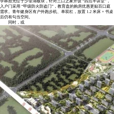
学林拾光位于少荃湖板块，针对三口之家开设 “四点半讲堂”，
入户门采用 “甲级防火防盗门”，教育盘的购房优惠更贴百口庭
需求。青年健身区有户外跑步机、单双杠，放置 1.2 米床 + 书桌
后仍有勾当空间。
同时，或