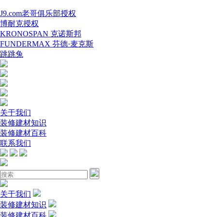
J9.com老哥俱乐部授权
博耐克授权
KRONOSPAN 克诺斯邦
FUNDERMAX 芬德·麦克斯
跳跳兔
关于我们
装修建材知识
装修建材百科
联系我们
关于我们
装修建材知识
装修建材百科