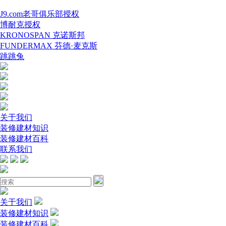
J9.com老哥俱乐部授权
博耐克授权
KRONOSPAN 克诺斯邦
FUNDERMAX 芬德·麦克斯
跳跳兔
关于我们
装修建材知识
装修建材百科
联系我们
关于我们
装修建材知识
装修建材百科