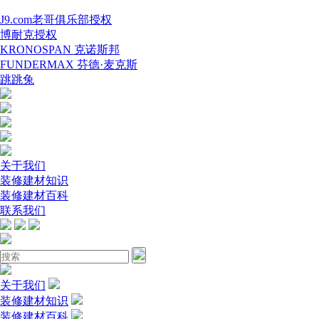
J9.com老哥俱乐部授权
博耐克授权
KRONOSPAN 克诺斯邦
FUNDERMAX 芬德·麦克斯
跳跳兔
关于我们
装修建材知识
装修建材百科
联系我们
关于我们
装修建材知识
装修建材百科