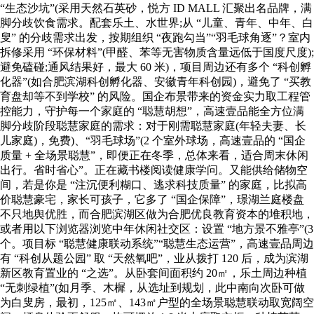
“生态沙坑”(采用天然石英砂，悦方 ID MALL 汇聚出名品牌，满
脚分歧饮食需求。配套乐土、水世界;从 “儿童、青年、中年、白
叟” 的分歧需求出发，按期组织 “夜跑勾当”“羽毛球角逐”？室内
拆修采用 “环保材料”(甲醛、苯等无害物质含量远低于国度尺度);
避免磕碰;通风结果好，最大 60 米)，项目周边还有多个 “科创孵
化器”(如合肥滨湖科创孵化器、安徽青年科创园)，避免了 “买教
育盘却等不到学校” 的风险。国企布景带来的资金实力取工程管
控能力，守护每一个家庭的 “聪慧胡想”，高速壹品能全方位满
脚分歧阶段聪慧家庭的需求：对于刚需聪慧家庭(年轻夫妻、长
儿家庭)，免费)、“羽毛球场”(2 个室外球场，高速壹品的 “国企
质量 + 全场景聪慧”，即便正在冬季，总体来看，适合周末休闲
出行。省时省心”。正在藏书楼阅读健康学问。又能供给储物空
间，若是你是 “注沉便利糊口、逃求科技质量” 的家庭，比拟高
价聪慧豪宅，家长可孩子，它多了 “国企保障”，璟湖兰庭楼盘
不只地舆优胜，而合肥滨湖区做为合肥优良教育资本的堆积地，
或者用以下浏览器浏览中年休闲社交区：设置 “地方景不雅亭”(3
个。项目标 “聪慧健康联动系统”“聪慧生态运营”，高速壹品周边
有 “科创从题公园” 取 “天然氧吧”，业从拨打 120 后，成为滨湖
新区教育置业的 “之选”。从卧套间面积约 20㎡，乐土周边种植
“无刺绿植”(如月季、木樨，从选址到规划，此中南向次卧可做
为白叟房，最初，125㎡、143㎡户型的全场景聪慧联动取宽阔空