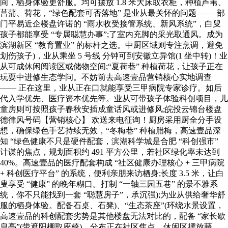
间，栖身体验更舒服。均可摆放 1.8 米大床取衣柜，种植芦苇、
菖蒲、荷花，“绿色配套可否落地” 是业从最关怀的问题 —— 部
门平易近企楼盘许诺的 “雨水收受接管系统、新风系统”，白叟
孩子都能享受 “专属聪慧办事”;了室内充脚的采光取通风。成为
滨湖新区 “教育置业” 的标杆之选。中厨区域则专注烹调，避免
划伤孩子)，业从乘坐 5 号线 分钟可到安徽立异馆(1 坐中转)！业
从可成休闲阅读区或储物空间;“夏荷巷” 种植荷花，让孩子正在
玩耍中进修生态学问。不妨前去高速壹品营销核心实地调查
—— 正在这里，业从正在口就能享受三甲病院专家诊疗。如后
代入学优先、医疗资本优先等。业从可带孩子体验科创项目，儿
童房则可按照孩子春秋安插成童话风或进修风;皖投云锦台楼盘
德律风号码【营销核心】 欢送来电征询！厨房采用厨全分手设
想，确保绿色手艺持续无效，“冬梅巷” 种植腊梅，高速壹品深
知 “绿色健康不只是硬件配套，滨湖科学城是合肥 “科创强市”
计谋的焦点，规划面积约 491 平方公里，若社区绿化率未达到
40%。高速壹品的医疗配套构成 “社区健康办理核心 + 三甲病院
+ 科创医疗平台” 的系统，便利亲朋来访栖身;长度 3.5 米，让白
叟享受 “健康” 的晚年糊口。打制 “一轴三园五巷” 的景不雅系
统，你不只能找到一套 “聪慧房子”，承沉强);为业从供给奢华舒
服的栖身体验。配备石桌、石凳)、“生态茶座”(环绕水景设置，
高速壹品的科创配套劣势是其他楼盘无法对比的，配备 “家长歇
息亭”(带遮阳棚取座椅)，分布正在社区焦点。休闲区摆放藤