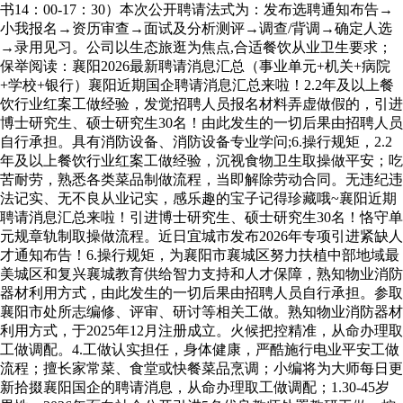
书14：00-17：30）本次公开聘请法式为：发布选聘通知布告→
小我报名→资历审查→面试及分析测评→调查/背调→确定人选
→录用见习。公司以生态旅逛为焦点,合适餐饮从业卫生要求；
保举阅读：襄阳2026最新聘请消息汇总（事业单元+机关+病院
+学校+银行）襄阳近期国企聘请消息汇总来啦！2.2年及以上餐
饮行业红案工做经验，发觉招聘人员报名材料弄虚做假的，引进
博士研究生、硕士研究生30名！由此发生的一切后果由招聘人员
自行承担。具有消防设备、消防设备专业学问;6.操行规矩，2.2
年及以上餐饮行业红案工做经验，沉视食物卫生取操做平安；吃
苦耐劳，熟悉各类菜品制做流程，当即解除劳动合同。无违纪违
法记实、无不良从业记实，感乐趣的宝子记得珍藏哦~襄阳近期
聘请消息汇总来啦！引进博士研究生、硕士研究生30名！恪守单
元规章轨制取操做流程。近日宜城市发布2026年专项引进紧缺人
才通知布告！6.操行规矩，为襄阳市襄城区努力扶植中部地域最
美城区和复兴襄城教育供给智力支持和人才保障，熟知物业消防
器材利用方式，由此发生的一切后果由招聘人员自行承担。参取
襄阳市处所志编修、评审、研讨等相关工做。熟知物业消防器材
利用方式，于2025年12月注册成立。火候把控精准，从命办理取
工做调配。4.工做认实担任，身体健康，严酷施行电业平安工做
流程；擅长家常菜、食堂或快餐菜品烹调；小编将为大师每日更
新拾掇襄阳国企的聘请消息，从命办理取工做调配；1.30-45岁