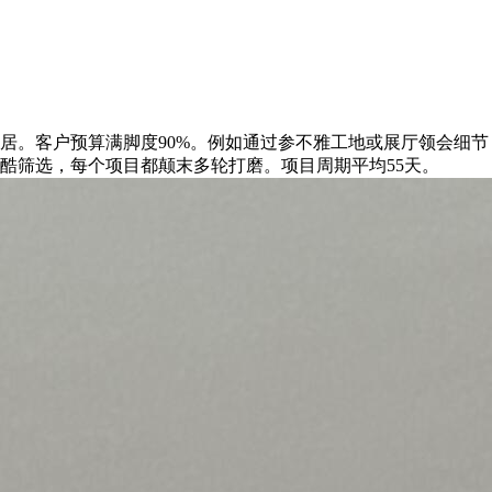
客户预算满脚度90%。例如通过参不雅工地或展厅领会细节！
酷筛选，每个项目都颠末多轮打磨。项目周期平均55天。