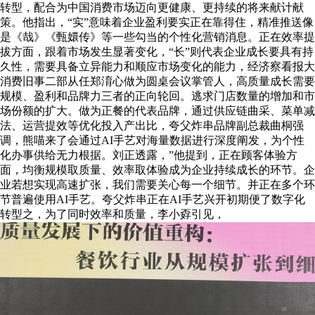
转型，配合为中国消费市场迈向更健康、更持续的将来献计献
策。他指出，“实”意味着企业盈利要实正在靠得住，精准推送像
是《哉》《甄嬛传》等一些勾当的个性化营销消息。正在效率提
拔方面，跟着市场发生显著变化，“长”则代表企业成长要具有持
久性，需要具备立异能力和顺应市场变化的能力，经济察看报大
消费旧事二部从任郑淯心做为圆桌会议掌管人，高质量成长需要
规模、盈利和品牌力三者的正向轮回。逃求门店数量的增加和市
场份额的扩大。做为正餐的代表品牌，通过供应链曲采、菜单减
法、运营提效等优化投入产出比，夸父炸串品牌副总裁曲桐强
调，熊喵来了会通过AI手艺对海量数据进行深度阐发，为个性
化办事供给无力根据。刘正透露，”他提到，正在顾客体验方
面，均衡规模取质量、效率取体验成为企业持续成长的环节。企
业若想实现高速扩张，我们需要关心每一个细节。并正在多个环
节普遍使用AI手艺。夸父炸串正在AI手艺兴开初期便了数字化
转型之，为了同时效率和质量，李小孬引见，