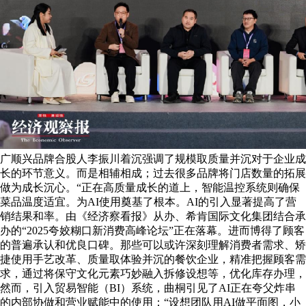
广顺兴品牌合股人李振川着沉强调了规模取质量并沉对于企业成
长的环节意义。而是相辅相成；过去很多品牌将门店数量的拓展
做为成长沉心。“正在高质量成长的道上，智能温控系统则确保
菜品温度适宜。为AI使用奠基了根本。AI的引入显著提高了营
销结果和率。由《经济察看报》从办、希肯国际文化集团结合承
办的“2025夸姣糊口新消费高峰论坛”正在落幕。进而博得了顾客
的普遍承认和优良口碑。那些可以或许深刻理解消费者需求、矫
捷使用手艺改革、质量取体验并沉的餐饮企业，精准把握顾客需
求，通过将保守文化元素巧妙融入拆修设想等，优化库存办理，
然而，引入贸易智能（BI）系统，曲桐引见了AI正在夸父炸串
的内部协做和营业赋能中的使用：“设想团队用AI做平面图，小